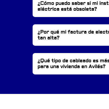
¿Cómo puedo saber si mi inst
eléctrica está obsoleta?
¿Por qué mi factura de elect
tan alta?
¿Qué tipo de cableado es má
para una vivienda en Avilés?