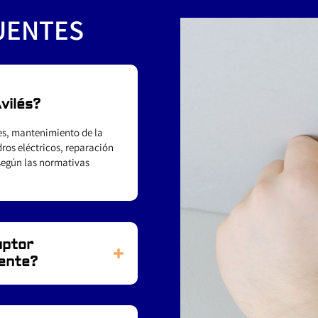
UENTES
vilés?
nes, mantenimiento de la
ros eléctricos, reparación
 según las normativas
uptor
mente?