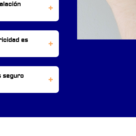
alación
ricidad es
s seguro