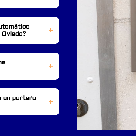
automático
e Oviedo?
ne
 un portero