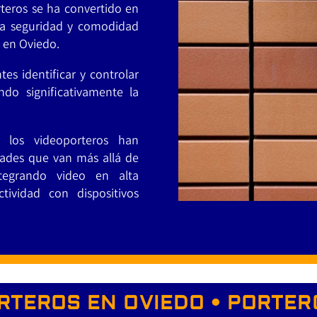
rteros se ha convertido en
 la seguridad y comodidad
 en Oviedo.
tes identificar y controlar
ndo significativamente la
 los videoporteros han
dades que van más allá de
ntegrando video en alta
tividad con dispositivos
RTEROS EN OVIEDO • PORTER