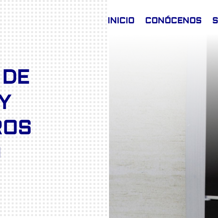
INICIO
CONÓCENOS
S
 DE
Y
ROS
O