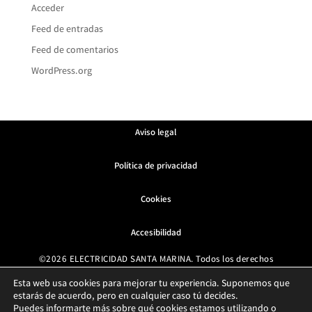
Acceder
Feed de entradas
Feed de comentarios
WordPress.org
Aviso legal
Política de privacidad
Cookies
Accesibilidad
©2026 ELECTRICIDAD SANTA MARINA. Todos los derechos
reservados
Esta web usa cookies para mejorar tu experiencia. Suponemos que
estarás de acuerdo, pero en cualquier caso tú decides.
Diseño web ⚡
Paginas Web Electricistas
Puedes informarte más sobre qué cookies estamos utilizando o